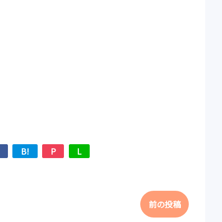
B!
P
L
前の投稿