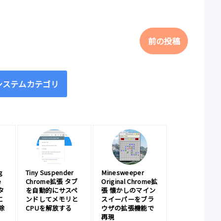
前の投稿
システムカテゴリ
g
Tiny Suspender
Minesweeper
e
Chrome拡張 タブ
Original Chrome拡
タ
を自動的にサスペ
張 懐かしのマイン
に
ンドしてメモリと
スイーパーをブラ
除
CPUを解放する
ウザの拡張機能で
再現