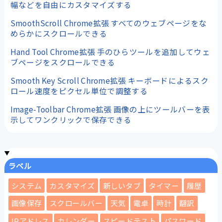
幅などを自由にカスタマイズする
SmoothScroll Chrome拡張 すべてのウェブページをな
めらかにスクロールできる
Hand Tool Chrome拡張 手のひらツールを追加してウェ
ブページをスクロールできる
Smooth Key Scroll Chrome拡張 キーボードによるスク
ロール速度をピクセル単位で調整する
Image-Toolbar Chrome拡張 画像の上にツールバーを表
示してワンクリックで保存できる
ラベル
システム
カスタマイズ
新しいタブ
タイマー
履歴
画像保存
スクロールバー
天気
電卓
時計
翻訳
IPアドレス
カレンダー
スピードテスト
パスワード