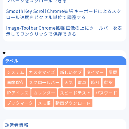
ブページをスクロールできる
Smooth Key Scroll Chrome拡張 キーボードによるスク
ロール速度をピクセル単位で調整する
Image-Toolbar Chrome拡張 画像の上にツールバーを表
示してワンクリックで保存できる
ラベル
システム
カスタマイズ
新しいタブ
タイマー
履歴
画像保存
スクロールバー
天気
電卓
時計
翻訳
IPアドレス
カレンダー
スピードテスト
パスワード
ブックマーク
メモ帳
動画ダウンロード
運営者情報