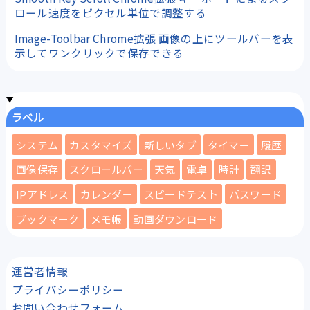
ロール速度をピクセル単位で調整する
Image-Toolbar Chrome拡張 画像の上にツールバーを表
示してワンクリックで保存できる
ラベル
システム
カスタマイズ
新しいタブ
タイマー
履歴
画像保存
スクロールバー
天気
電卓
時計
翻訳
IPアドレス
カレンダー
スピードテスト
パスワード
ブックマーク
メモ帳
動画ダウンロード
運営者情報
プライバシーポリシー
お問い合わせフォーム